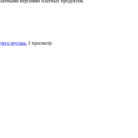
латными версиями платных продуктов.
чего мусора.
1 просмотр