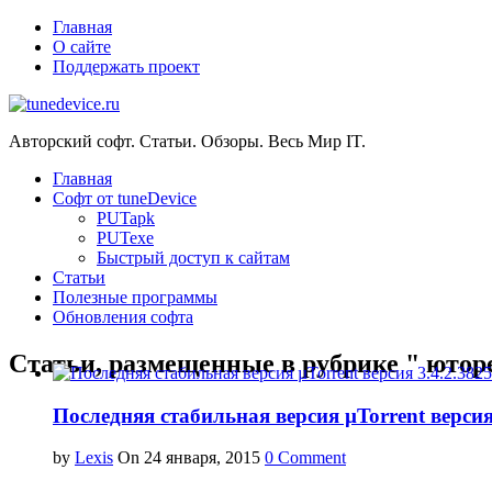
Главная
О сайте
Поддержать проект
Авторский софт. Статьи. Обзоры. Весь Мир IT.
Главная
Софт от tuneDevice
PUTapk
PUTexe
Быстрый доступ к сайтам
Cтатьи
Полезные программы
Обновления софта
Статьи, размещенные в рубрике " ютор
Последняя стабильная версия µTorrent версия
by
Lexis
On 24 января, 2015
0 Comment