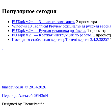
Популярное сегодня
PUTapk v.2+ — Защита от зависания.
2 просмотра
Windows 10 Technical Preview официальная русская версия
PUTapk v.2+ — Ручная установка драйвера.
1 просмотр
PUTapk v.2+ — Краткая инструкция по работе.
1 просмот
Последняя стабильная версия µTorrent версия 3.4.2.38257
.
tunedevice.ru © 2014-2026
Перевод:
Алексей 6EH3uH
Designed by ThemePacific