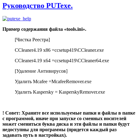
Руководство PUTexe.
Пример содержания файла «tools.ini».
[Чистка Реестра]
CCleaner4.19 x86 =ccsetup419\CCleaner.exe
CCleaner4.19 x64 =ccsetup419\CCleaner64.exe
[Удаление Антивирусов]
Удалить Mcafee =McafeeRemover.exe
Удалить Kaspersky = KasperskyRemover.exe
! Совет: Храните все используемые папки и файлы в папке
с программой, иначе при запуске со сменных носителей
может смениться буква диска и эти файлы и папки будут
недоступны для программы (придется каждый раз
задавать путь в настройках).