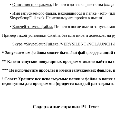
•
Описания программы.
Пишется до знака равенства (
напр.
•
Имя запускаемого файла
, находящегося в папке «soft» (
SkypeSetupFull.exe). Не используйте пробел в имени!
•
Ключей запуска файла.
Пишется после имени запускаемог
Пример тихой установки Скайпа без плагинов и довесков, на р
Skype =SkypeSetupFull.exe /VERYSILENT /NOLAUN
* Запускаемым файлом может быть .bat файл, содержащий 
** Ключи запусков популярных программ можно найти на са
*** Не используйте пробелы в имени запускаемых файлов, п
! Совет: Храните все используемые папки и файлы в папке 
недоступны для программы (придется каждый раз задавать 
Содержание справки PUTexe: