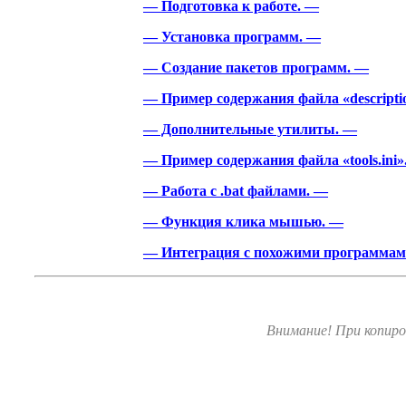
— Подготовка к работе. —
— Установка программ. —
— Создание пакетов программ. —
— Пример содержания файла «descriptio
— Дополнительные утилиты. —
— Пример содержания файла «tools.ini»
— Работа с .bat файлами. —
— Функция клика мышью. —
— Интеграция с похожими программам
Внимание! При копиро