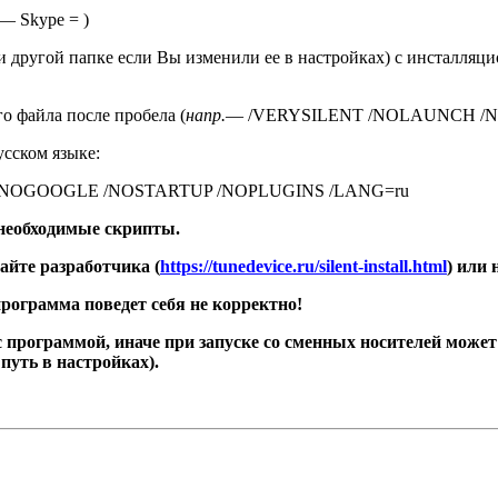
— Skype = )
или другой папке если Вы изменили ее в настройках) с инсталл
о файла после пробела (
напр.
— /VERYSILENT /NOLAUNCH /N
усском языке:
CH /NOGOOGLE /NOSTARTUP /NOPLUGINS /LANG=ru
необходимые скрипты.
йте разработчика (
https://tunedevice.ru/silent-install.html
) или 
рограмма поведет себя не корректно!
с программой, иначе при запуске со сменных носителей может
путь в настройках).