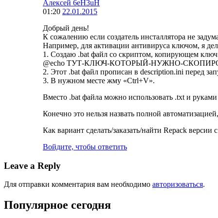
Алексей 6eH3uH
01:20
22.01.2015
Добрый день!
К сожалению если создатель инсталлятора не заду
Например, для активации антивируса ключом, я де
1. Создаю .bat файл со скриптом, копирующем ключ
@echo ТУТ-КЛЮЧ-КОТОРЫЙ-НУЖНО-СКОПИРОВА
2. Этот .bat файл прописан в description.ini перед з
3. В нужном месте жму «Ctrl+V».
Вместо .bat файла можно использовать .txt и руками
Конечно это нельзя назвать полной автоматизацией,
Как вариант сделать/заказать/найти Repack версии 
Войдите, чтобы ответить
Leave a Reply
Для отправки комментария вам необходимо
авторизоваться
.
Популярное сегодня