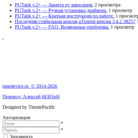
PUTapk v.2+ — Защита от зависания.
2 просмотра
PUTapk v.2+ — Ручная установка драйвера.
1 просмотр
PUTapk v.2+ — Краткая инструкция по работе.
1 просмот
Последняя стабильная версия µTorrent версия 3.4.2.38257
PUTapk v.2+ — FAQ. Возможные проблемы.
1 просмотр
.
tunedevice.ru © 2014-2026
Перевод:
Алексей 6EH3uH
Designed by ThemePacific
Авторизация
*
*
Запомнить