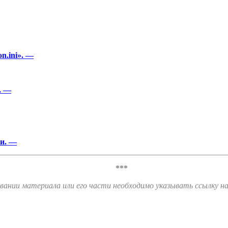
n.ini». —
. —
и. —
***
вании материала или его части необходимо указывать ссылку на 