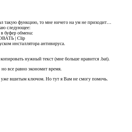
мал такую функцию, то мне ничего на ум не приходит…
лаю следующее:
 в буфер обмена:
ТЬ | Clip
апуском инсталлятора антивируса.
 копировать нужный текст (мне больше нравится .bat).
 но все равно экономит время.
с уже вшитым ключом. Но тут я Вам не смогу помочь.