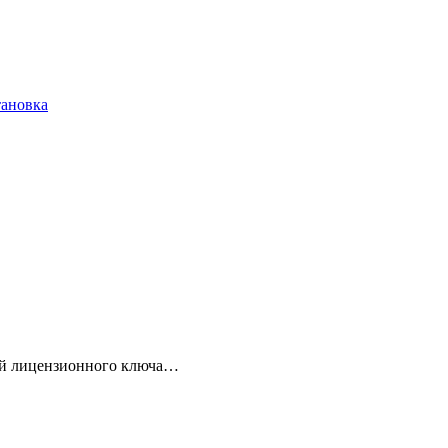
тановка
кой лицензионного ключа…