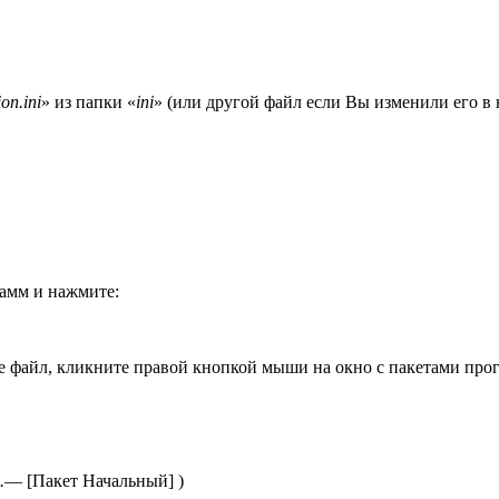
ion.ini
» из папки «
ini
» (или другой файл если Вы изменили его в 
амм и нажмите:
те файл, кликните правой кнопкой мыши на окно с пакетами про
.
— [Пакет Начальный] )