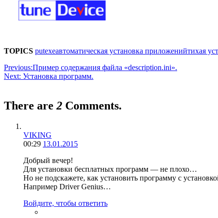
TOPICS
putexe
автоматическая установка приложений
тихая ус
Previous:
Пример содержания файла «description.ini».
Next:
Установка программ.
There are
2
Comments.
VIKING
00:29
13.01.2015
Добрый вечер!
Для установки бесплатных программ — не плохо…
Но не подскажете, как установить программу с установ
Например Driver Genius…
Войдите, чтобы ответить