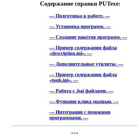
Содержание справки PUTexe:
— Подготовка к работе. —
— Установка программ. —
— Создание пакетов программ. —
— Пример содержания файла
«description.ini». —
— Дополнительные утилиты. —
— Пример содержания файла
«tools.ini». —
— Работа с .bat файлами. —
— Функция клика мышью. —
— Интеграция с похожими
программами. —
***