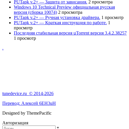
PUTapk v.2+ — Защита от зависания.
2 просмотра
Windows 10 Technical Preview официальная русская
версия (сборка 10074)
2 просмотра
PUTapk v.2+ — Ручная установка драйвера.
1 просмотр
PUTapk v.2+ — Краткая инструкция по работе.
1
просмотр
Последняя стабильная версия µTorrent версия 3.4.2.38257
1 просмотр
.
tunedevice.ru © 2014-2026
Перевод:
Алексей 6EH3uH
Designed by ThemePacific
Авторизация
*