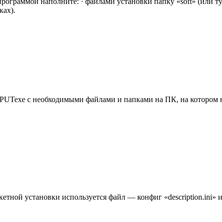
программой наполните: · файлами установки папку «soft» (или т
ках).
е PUTexe с необходимыми файлами и папками на ПК, на котором 
етной установки используется файл — конфиг «description.ini» и