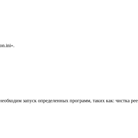
n.ini».
бходим запуск определенных программ, таких как: чистка реест