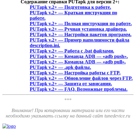
Содержание справки PUTapk для версии 2+:
PUTapk v.2+ — Подготовка к работе.
PUTapk v.2+ — Краткая инструкция по
работе
.
PUTapk v.2+ — Полная инструкция по работе
.
PUTapk v.2+ — Ручная установка драйвера
.
PUTapk v.2+ — Настройки пакетов программ
.
PUTapk v.2+ — Пример наполнимости файла
description.ini
.
PUTapk v.2+ — Работа с .bat файлами
.
PUTapk v.2+ — Команда ADB — «adb push»
.
PUTapk v.2+ — Команда ADB — «adb pull»
.
PUTapk v.2+ — .apk файлы
.
PUTapk v.2+ — Настройка работы с FTP
.
PUTapk v.2+ — Обновление файлов через FTP
.
PUTapk v.2+ — Защита от зависания.
PUTapk v.2+ — FAQ. Возможные проблемы
.
***
Внимание! При копировании материала или его части
необходимо указывать ссылку на данный сайт tunedevice.ru