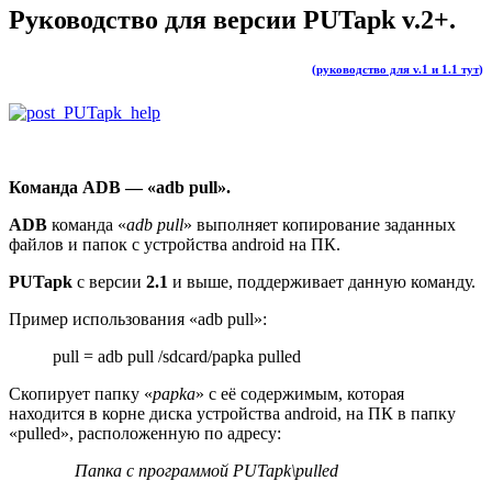
Руководство для версии PUTapk v.2+.
(руководство для v.1 и 1.1 тут
)
Команда ADB — «adb pull».
ADB
команда «
adb pull
» выполняет копирование заданных
файлов и папок с устройства android на ПК.
PUTapk
с версии
2.1
и выше, поддерживает данную команду.
Пример использования «adb pull»:
pull = adb pull /sdcard/papka pulled
Скопирует папку «
papka
» с её содержимым, которая
находится в корне диска устройства android, на ПК в папку
«pulled», расположенную по адресу:
Папка с программой PUTapk\pulled