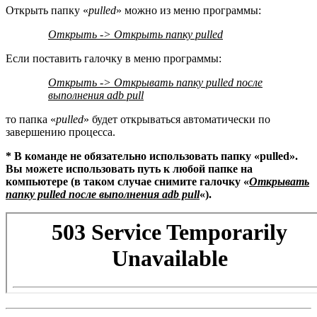
Открыть папку «
pulled
» можно из меню программы:
Открыть -> Открыть папку pulled
Если поставить галочку в меню программы:
Открыть -> Открывать папку pulled после
выполнения adb pull
то папка «
pulled
» будет открываться автоматически по
завершению процесса.
* В команде не обязательно использовать папку «pulled».
Вы можете использовать путь к любой папке на
компьютере (в таком случае снимите галочку «
Открывать
папку pulled после выполнения adb pull
«).