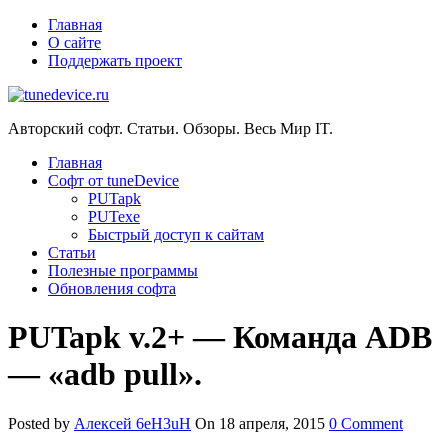
Главная
О сайте
Поддержать проект
Авторский софт. Статьи. Обзоры. Весь Мир IT.
Главная
Софт от tuneDevice
PUTapk
PUTexe
Быстрый доступ к сайтам
Cтатьи
Полезные программы
Обновления софта
PUTapk v.2+ — Команда ADB
— «adb pull».
Posted by
Алексей 6eH3uH
On 18 апреля, 2015
0 Comment