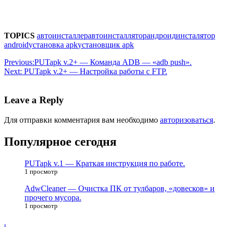
TOPICS
автоинсталлер
автоинсталлятор
андроид
инсталятор
android
установка apk
установщик apk
Previous:
PUTapk v.2+ — Команда ADB — «adb push».
Next:
PUTapk v.2+ — Настройка работы с FTP.
Leave a Reply
Для отправки комментария вам необходимо
авторизоваться
.
Популярное сегодня
PUTapk v.1 — Краткая инструкция по работе.
1 просмотр
AdwCleaner — Очистка ПК от тулбаров, «довесков» и
прочего мусора.
1 просмотр
.